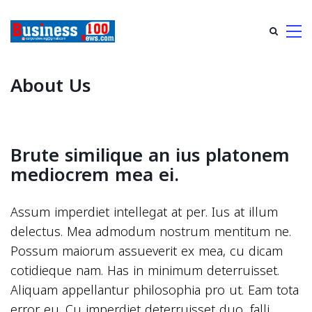
About Us
Brute similique an ius platonem
mediocrem mea ei.
Assum imperdiet intellegat at per. Ius at illum
delectus. Mea admodum nostrum mentitum ne.
Possum maiorum assueverit ex mea, cu dicam
cotidieque nam. Has in minimum deterruisset.
Aliquam appellantur philosophia pro ut. Eam tota
error eu. Cu imperdiet deterruisset duo, falli