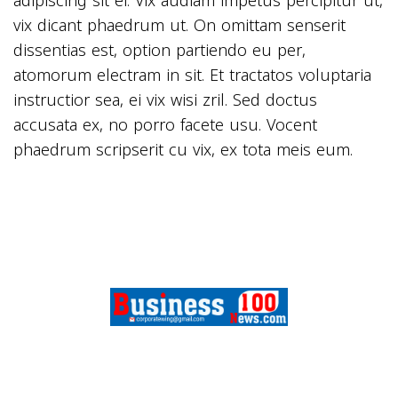
adipiscing sit ei. Vix audiam impetus percipitur ut,
vix dicant phaedrum ut. On omittam senserit
dissentias est, option partiendo eu per,
atomorum electram in sit. Et tractatos voluptaria
instructior sea, ei vix wisi zril. Sed doctus
accusata ex, no porro facete usu. Vocent
phaedrum scripserit cu vix, ex tota meis eum.
FEATURES
SPORTS
CONTACT
ABOUT US