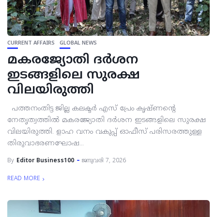
CURRENT AFFAIRS
GLOBAL NEWS
മകരജ്യോതി ദര്‍ശന
ഇടങ്ങളിലെ സുരക്ഷ
വിലയിരുത്തി
പത്തനംതിട്ട ജില്ല കലക്ടര്‍ എസ് പ്രേം കൃഷ്ണന്റെ
നേതൃത്വത്തില്‍ മകരജ്യോതി ദര്‍ശന ഇടങ്ങളിലെ സുരക്ഷ
വിലയിരുത്തി. ളാഹ വനം വകുപ്പ് ഓഫീസ് പരിസരത്തുള്ള
തിരുവാഭരണഘോഷ...
By
Editor Business100
ജനുവരി 7, 2026
READ MORE