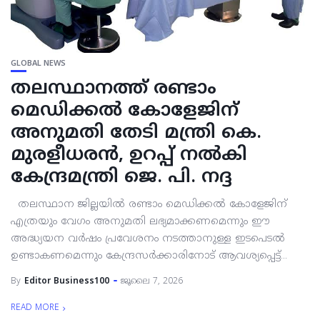
GLOBAL NEWS
തലസ്ഥാനത്ത് രണ്ടാം
മെഡിക്കൽ കോളേജിന്
അനുമതി തേടി മന്ത്രി കെ.
മുരളീധരൻ, ഉറപ്പ് നൽകി
കേന്ദ്രമന്ത്രി ജെ. പി. നദ്ദ
തലസ്ഥാന ജില്ലയിൽ രണ്ടാം മെഡിക്കൽ കോളേജിന്
എത്രയും വേഗം അനുമതി ലഭ്യമാക്കണമെന്നും ഈ
അദ്ധ്യയന വർഷം പ്രവേശനം നടത്താനുള്ള ഇടപെടൽ
ഉണ്ടാകണമെന്നും കേന്ദ്രസർക്കാരിനോട് ആവശ്യപ്പെട്ട്...
By
Editor Business100
ജൂലൈ 7, 2026
READ MORE