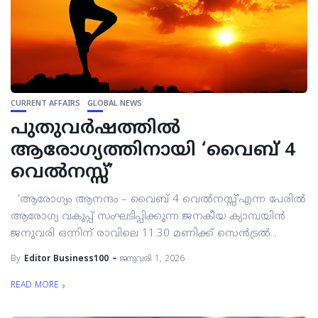
CURRENT AFFAIRS
GLOBAL NEWS
പുതുവർഷത്തിൽ
ആരോഗ്യത്തിനായി ‘വൈബ് 4
വെൽനസ്സ്’
‘ആരോഗ്യം ആനന്ദം – വൈബ് 4 വെൽനസ്സ്’എന്ന പേരിൽ
ആരോഗ്യ വകുപ്പ് സംഘടിപ്പിക്കുന്ന ജനകീയ ക്യാമ്പയിൻ
ജനുവരി ഒന്നിന് രാവിലെ 11.30 മണിക്ക് സെൻട്രൽ...
By
Editor Business100
ജനുവരി 1, 2026
READ MORE