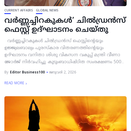
CURRENT AFFAIRS
GLOBAL NEWS
വർണ്ണച്ചിറകുകൾ’ ചിൽഡ്രൻസ്
ഫെസ്റ്റ് ഉദ്ഘാടനം ചെയ്തു
വർണ്ണച്ചിറകുകൾ ചിൽഡ്രൻസ് ഫെസ്റ്റിന്റെയും
ഉജ്ജ്വലബാല്യം പുരസ്‌കാര വിതരണത്തിന്റെയും
ഉദ്ഘാടനം വനിതാ ശിശു വികസന വകുപ്പ് മന്ത്രി വീണാ
ജോർജ് നിർവഹിച്ചു. കുടുംബാധിഷ്ഠിത സംരക്ഷണം 500...
By
Editor Business100
ജനുവരി 2, 2026
READ MORE