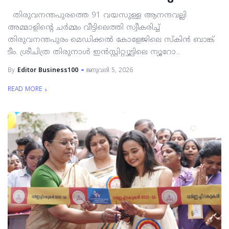
തിരുവനന്തപുരത്തെ 91 വയസുള്ള ആനന്ദവല്ലി
അമ്മാളിന്റെ ചർമ്മം വീട്ടിലെത്തി സ്വീകരിച്ച്
തിരുവനന്തപുരം മെഡിക്കൽ കോളേജിലെ സ്‌കിൻ ബാങ്ക്
ടീം. ശ്രീചിത്ര തിരുനാൾ ഇൻസ്റ്റിറ്റ്യൂട്ടിലെ ന്യൂറോ...
By
Editor Business100
ജനുവരി 5, 2026
READ MORE