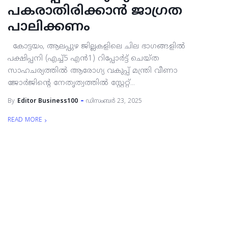
പകരാതിരിക്കാൻ ജാഗ്രത
പാലിക്കണം
കോട്ടയം, ആലപ്പുഴ ജില്ലകളിലെ ചില ഭാഗങ്ങളിൽ
പക്ഷിപ്പനി (എച്ച്5 എൻ1) റിപ്പോർട്ട് ചെയ്ത
സാഹചര്യത്തിൽ ആരോഗ്യ വകുപ്പ് മന്ത്രി വീണാ
ജോർജിന്റെ നേതൃത്വത്തിൽ സ്റ്റേറ്റ്...
By
Editor Business100
ഡിസംബർ 23, 2025
READ MORE