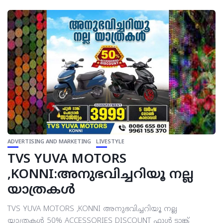
ADVERTISING AND MARKETING
LIVESTYLE
TVS YUVA MOTORS
,KONNI:അനുഭവിച്ചറിയൂ നല്ല
യാത്രകള്‍
TVS YUVA MOTORS ,KONNI അനുഭവിച്ചറിയൂ നല്ല
യാത്രകള്‍ 50% ACCESSORIES DISCOUNT ഫുള്‍ ടാങ്ക്