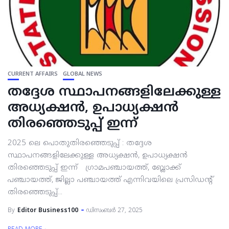
CURRENT AFFAIRS
GLOBAL NEWS
തദ്ദേശ സ്ഥാപനങ്ങളിലേക്കുള്ള
അധ്യക്ഷൻ, ഉപാധ്യക്ഷൻ
തിരഞ്ഞെടുപ്പ് ഇന്ന്
2025 ലെ പൊതുതിരഞ്ഞെടുപ്പ് : തദ്ദേശ
സ്ഥാപനങ്ങളിലേക്കുള്ള അധ്യക്ഷൻ, ഉപാധ്യക്ഷൻ
തിരഞ്ഞെടുപ്പ് ഇന്ന് ഗ്രാമപഞ്ചായത്ത്, ബ്ലോക്ക്
പഞ്ചായത്ത്, ജില്ലാ പഞ്ചായത്ത് എന്നിവയിലെ പ്രസിഡന്റ്
തിരഞ്ഞെടുപ്പ്...
By
Editor Business100
ഡിസംബർ 27, 2025