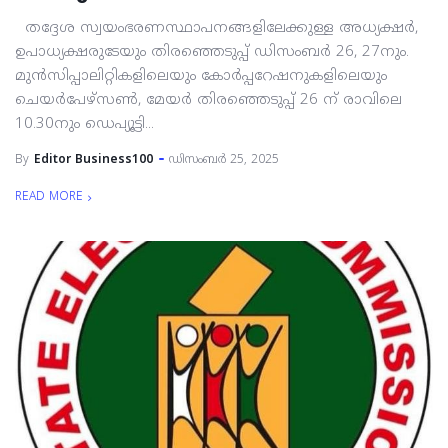
തദ്ദേശ സ്വയംഭരണസ്ഥാപനങ്ങളിലേക്കുള്ള അധ്യക്ഷര്‍,
ഉപാധ്യക്ഷരുടേയും തിരഞ്ഞെടുപ്പ് ഡിസംബര്‍ 26, 27നും.
മുന്‍സിപ്പാലിറ്റികളിലെയും കോര്‍പ്പറേഷനുകളിലെയും
ചെയര്‍പേഴ്സണ്‍, മേയര്‍ തിരഞ്ഞെടുപ്പ് 26 ന് രാവിലെ
10.30നും ഡെപ്യൂട്ടി...
By
Editor Business100
ഡിസംബർ 25, 2025
READ MORE