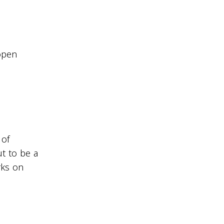
 open
 of
t to be a
rks on