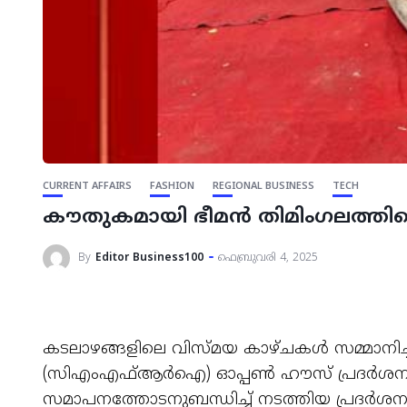
CURRENT AFFAIRS
FASHION
REGIONAL BUSINESS
TECH
കൗതുകമായി ഭീമൻ തിമിംഗലത്തിന്
By
Editor Business100
ഫെബ്രുവരി 4, 2025
കടലാഴങ്ങളിലെ വിസ്മയ കാഴ്ചകൾ സമ്മാനിച്ച്
(സിഎംഎഫ്ആർഐ) ഓപ്പൺ ഹൗസ് പ്രദർശനം.
സമാപനത്തോടനുബന്ധിച്ച് നടത്തിയ പ്രദർശ