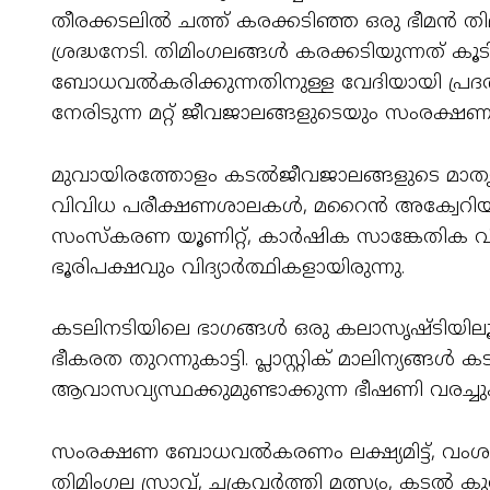
തീരക്കടലിൽ ചത്ത് കരക്കടിഞ്ഞ ഒരു ഭീമൻ തി
ശ്രദ്ധനേടി. തിമിംഗലങ്ങൾ കരക്കടിയുന്നത് 
ബോധവൽകരിക്കുന്നതിനുള്ള വേദിയായി പ്ര
നേരിടുന്ന മറ്റ് ജീവജാലങ്ങളുടെയും സംരക്ഷണത
മുവായിരത്തോളം കടൽജീവജാലങ്ങളുടെ മ
വിവിധ പരീക്ഷണശാലകൾ, മറൈൻ അക്വേറിയം, ലൈ
സംസ്കരണ യൂണിറ്റ്, കാർഷിക സാങ്കേതിക വ
ഭൂരിപക്ഷവും വിദ്യാർത്ഥികളായിരുന്നു.
കടലിനടിയിലെ ഭാഗങ്ങൾ ഒരു കലാസൃഷ്ടിയിലൂടെ 
ഭീകരത തുറന്നുകാട്ടി. പ്ലാസ്റ്റിക് മാലിന്യങ്
ആവാസവ്യസ്ഥക്കുമുണ്ടാക്കുന്ന ഭീഷണി വരച്ചുക
സംരക്ഷണ ബോധവൽകരണം ലക്ഷ്യമിട്ട്, വംശന
തിമിംഗല സ്രാവ്, ചക്രവർത്തി മത്സ്യം, കടൽ 