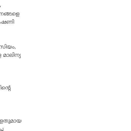
ക
ജനങ്ങളെ
ഭീഷണി
സിയം,
മാലിന്യ
ന്റെ
്ളതുമായ
്ച