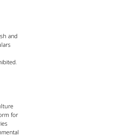
ish and
ulars
ibited.
ulture
orm for
ies
onmental