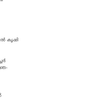
യൽ കൃഷി
്ചർ
ജ്ഞ-
ൽ