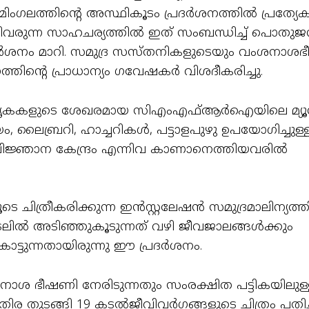
മിംഗലത്തിന്റെ അസ്ഥികൂടം പ്രദർശനത്തിൽ പ്രത്യേ
കൂടിവരുന്ന സാഹചര്യത്തിൽ ഇത് സംബന്ധിച്ച് പൊതു
ദർശനം മാറി. സമുദ്ര സസ്തനികളുടെയും വംശനാശ
്തിന്റെ പ്രാധാന്യം ഗവേഷകർ വിശദീകരിച്ചു.
ാതൃകകളുടെ ശേഖരമായ സിഎംഎഫ്ആർഐയിലെ മ്യൂ
ബ്രറി, ഹാച്ചറികൾ, പട്ടാളപുഴു ഉപയോഗിച്ചുള്ള 
ിജ്ഞാന കേന്ദ്രം എന്നിവ കാണാനെത്തിയവരിൽ
ചിത്രീകരിക്കുന്ന ഇൻസ്റ്റലേഷൻ സമുദ്രമാലിന്യത്തി
ങൾ കടലിൽ അടി‍ഞ്ഞുകൂടുന്നത് വഴി ജീവജാലങ്ങൾക്കും
ാട്ടുന്നതായിരുന്നു ഈ പ്രദർശനം.
ാശ ഭീഷണി നേരിടുന്നതും സംരക്ഷിത പട്ടികയിലുള
കുതിര തുടങ്ങി 19 കടൽജീവിവർഗങ്ങളുടെ ചിത്രം പതിച