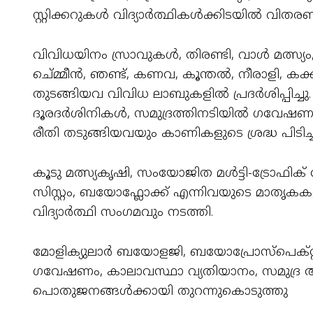
സ്റ്റിക്കറുകൾ വിദ്യാർത്ഥികൾക്കിടയിൽ വിതര
വിവിധയിനം സ്രാവുകൾ, തിരണ്ടി, വാൾ മത്സ്യം,
ചെ്മ്മീൻ, ഞണ്ട്, കണവ, കൂന്തൽ, നീരാളി,
തുടങ്ങിയവ വിവിധ ലാബുകളിൽ പ്രദർശിപ്പിച്
ദൂരദർശിനികൾ, സമുദ്രത്തിനടിയിൽ ഗവേഷണ
രീതി തടുങ്ങിയവയും കാണികളുടെ ശ്രദ്ധ പിടിച്ചു
കൂടു മത്സ്യകൃഷി, സംയോജിത മൾട്ടി-ട്രോഫിക് അ
സിസ്റ്റം, ബയോഫ്ലോക്ക് എന്നിവയുടെ മാതൃകകളു
വിദ്യാർത്ഥി സംഗമവും നടത്തി.
മോളിക്യുലാർ ബയോളജി, ബയോപ്രോസ്പെക്റ്റ
ഗവേഷണം, കാലാവസ്ഥാ വ്യതിയാനം, സമുദ്ര അ
പൊതുജനങ്ങൾക്കായി തുറന്നുകൊടുത്തു