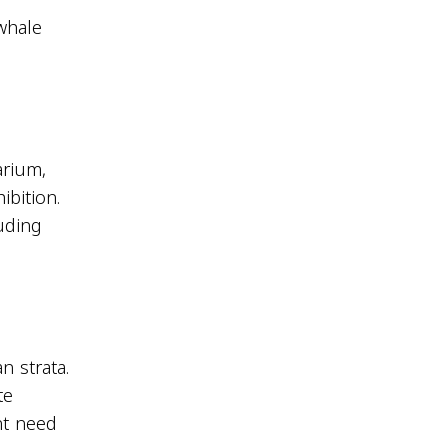
whale
arium,
ibition.
luding
n strata.
te
nt need