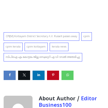
CPI(M) Kottayam District Secretary A.V. Russell passes away
cpim
cpim kerala
cpim kottayam
kerala news
സിപിഐ എം കോട്ടയം ജില്ല സെക്രട്ടറി എ വി റസൽ അന്തരിച്ചു
About Author /
Editor
Business100