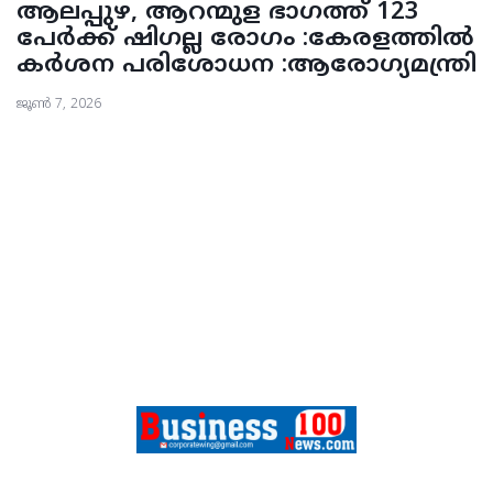
ആലപ്പുഴ, ആറന്മുള ഭാഗത്ത് 123
പേർക്ക് ഷിഗല്ല രോഗം :കേരളത്തില്‍
കർശന പരിശോധന :ആരോഗ്യമന്ത്രി
ജൂൺ 7, 2026
FEATURES
SPORTS
CONTACT
ABOUT US