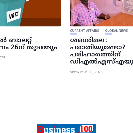
CURRENT AFFAIRS
GLOBAL NEWS
റൽ ബാലറ്റ്
ശബരിമല :
 26ന് തുടങ്ങും
പരാതിയുണ്ടോ?
പരിഹാരത്തിന്
025
ഡിഎല്‍എസ്എയുണ
ഡിസംബർ 20, 2025