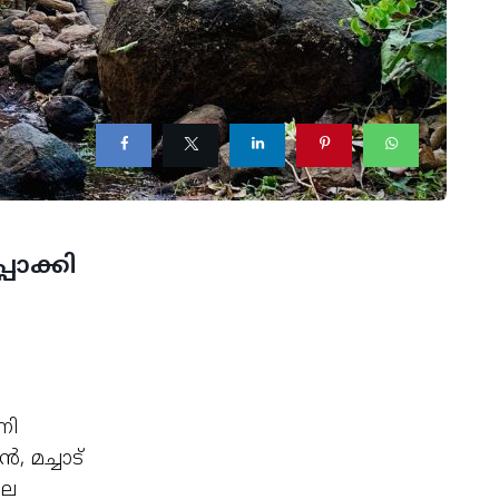
്പാക്കി
നി
 മച്ചാട്
ലെ