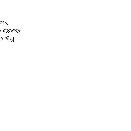
്നു
ും മുളയും
കരിച്ച