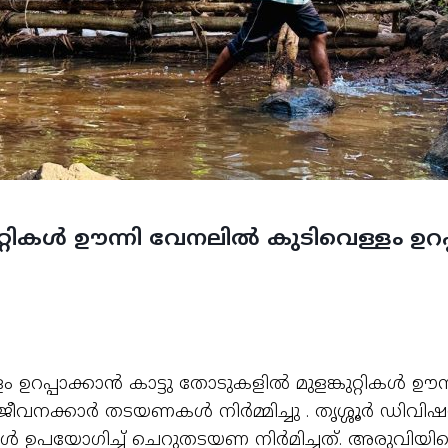
ങ്കുറ്റികൾ ഊന്നി വേനലില്‍ കുടിവെള്ളം ഉറപ
 ഉറപ്പാക്കാൻ കാട്ടു തോടുകളില്‍ മുളങ്കുറ്റികൾ ഊന്
ക്കാര്‍ തടയണകള്‍ നിര്‍മ്മിച്ചു . തൃശ്ശൂർ ഡിവിഷൻ,
റികൾ ഉപയോഗിച്ച് ചെറുതടയണ നിർമിച്ചത്. അരുവിയി