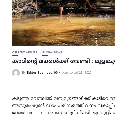
CURRENT AFFAIRS
GLOBAL NEWS
കാടിന്‍റെ മക്കള്‍ക്ക്‌ വേണ്ടി : മുള
By
Editor Business100
ഫെബ്രുവരി 28, 2025
കടുത്ത വേനലില്‍ വന്യമൃഗങ്ങൾക്ക് കുടിവെള്ളം
അസുരംകുണ്ട് ഡാം പരിസരത്ത് വനം വകുപ്പ് ജീവന
റേഞ്ച് വനപാലകരാണ് ചെളി നീക്കി മുളങ്കുറ്