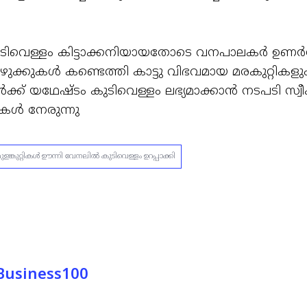
കുടിവെള്ളം കിട്ടാക്കനിയായതോടെ വനപാലകര്‍ ഉണര്‍ന
നീരൊഴുക്കുകള്‍ കണ്ടെത്തി കാട്ടു വിഭവമായ മരകുറ്റികള
‍ക്ക്‌ യഥേഷ്ടം കുടിവെള്ളം ലഭ്യമാക്കാന്‍ നടപടി സ്വീ
കള്‍ നേരുന്നു
 : മുളങ്കുറ്റികൾ ഊന്നി വേനലില്‍ കുടിവെള്ളം ഉറപ്പാക്കി
 Business100