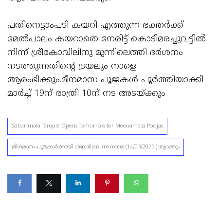
പതിനെട്ടാംപടി കയറി എത്തുന്ന ഭക്തർക്ക്
മേൽപാലം കയറാതെ നേരിട്ട് കൊടിമരച്ചുവട്ടിൽ
നിന്ന് ശ്രീകോവിലിനു മുന്നിലെത്തി ദർശനം
നടത്തുന്നതിന്റെ ട്രയലും നാളെ
ആരംഭിക്കും.മീനമാസ പൂജകൾ പൂർത്തിയാക്കി
മാർച്ച് 19ന് രാത്രി 10ന് നട അടയ്ക്കും
Sabarimala Temple Opens Tomorrow for Meenamasa Poojas
മീനമാസ പൂജകൾക്കായി ശബരിമല നട നാളെ (14/03/2025 ) തുറക്കും