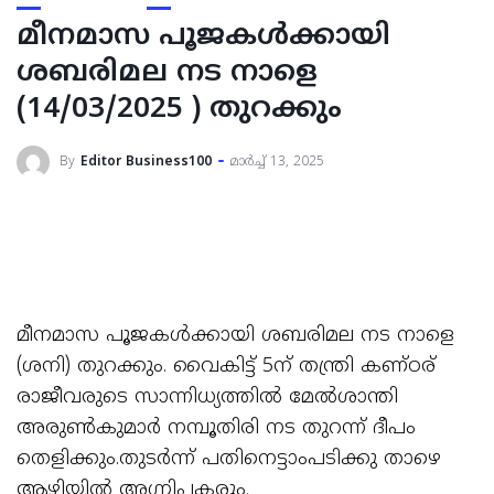
മീനമാസ പൂജകൾക്കായി
ശബരിമല നട നാളെ
(14/03/2025 ) തുറക്കും
By
Editor Business100
മാർച്ച്‌ 13, 2025
മീനമാസ പൂജകൾക്കായി ശബരിമല നട നാളെ
(ശനി) തുറക്കും. വൈകിട്ട് 5ന് തന്ത്രി കണ്ഠര്
രാജീവരുടെ സാന്നിധ്യത്തിൽ മേൽശാന്തി
അരുൺകുമാർ നമ്പൂതിരി നട തുറന്ന് ദീപം
തെളിക്കും.തുടർന്ന് പതിനെട്ടാംപടിക്കു താഴെ
ആഴിയിൽ അഗ്നിപകരും.