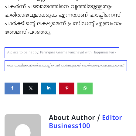
പകര്‍ന്ന് പഞ്ചായത്തിനെ വൃത്തിയുള്ളതും
ഹരിതാഭവുമാക്കുക എന്നതാണ് ഹാപ്പിനെസ്
പാര്‍ക്കിന്റെ ലക്ഷ്യമെന്ന് പ്രസിഡന്റ് എബ്രഹാം
തോമസ് പറഞ്ഞു.
A place to be happy: Peringara Grama Panchayat with Happiness Park
സന്തോഷിക്കാന്‍ ഒരിടം:ഹാപ്പിനെസ് പാര്‍ക്കുമായി പെരിങ്ങര ഗ്രാമപഞ്ചായത്ത്
About Author /
Editor
Business100