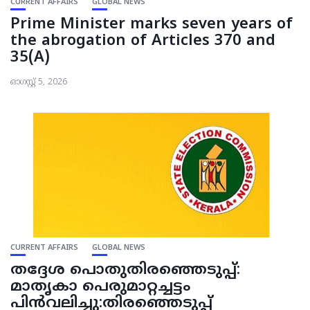
CURRENT AFFAIRS
GLOBAL NEWS
Prime Minister marks seven years of
the abrogation of Articles 370 and
35(A)
ഓഗസ്റ്റ്‌ 5, 2026
CURRENT AFFAIRS
GLOBAL NEWS
തദ്ദേശ പൊതുതിരഞ്ഞെടുപ്പ്:
മാതൃകാ പെരുമാറ്റച്ചട്ടം
പിൻവലിച്ചു:തിരഞ്ഞെടുപ്പ്