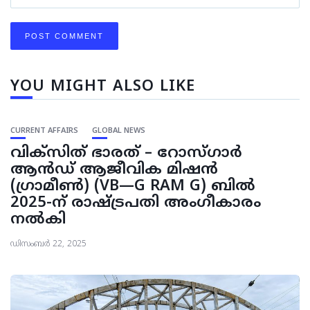
YOU MIGHT ALSO LIKE
CURRENT AFFAIRS
GLOBAL NEWS
വിക്‌സിത് ഭാരത് – റോസ്ഗാർ
ആൻഡ് ആജീവിക മിഷൻ
(ഗ്രാമീൺ) (VB—G RAM G) ബിൽ
2025-ന് രാഷ്ട്രപതി അംഗീകാരം
നൽകി
ഡിസംബർ 22, 2025