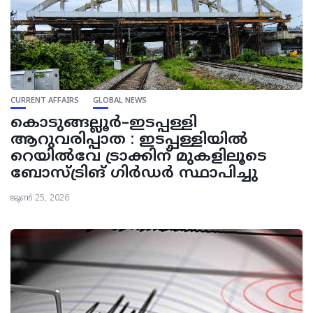
CURRENT AFFAIRS
GLOBAL NEWS
കൊടുങ്ങല്ലൂർ–ഇടപ്പള്ളി
ആറുവരിപ്പാത : ഇടപ്പള്ളിയിൽ
റെയിൽവേ ട്രാക്കിന് മുകളിലൂടെ
ബോസ്ട്രിങ് ഗിർഡർ സ്ഥാപിച്ചു
ജൂൺ 25, 2026