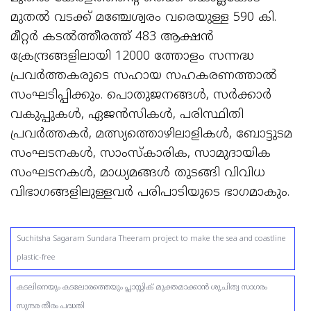
മുതൽ വടക്ക് മഞ്ചേശ്വരം വരെയുള്ള 590 കി.
മീറ്റർ കടൽത്തീരത്ത് 483 ആക്ഷൻ
ക്രേന്ദ്രങ്ങളിലായി 12000 ത്തോളം സന്നദ്ധ
പ്രവർത്തകരുടെ സഹായ സഹകരണത്താൽ
സംഘടിപ്പിക്കും. പൊതുജനങ്ങൾ, സർക്കാർ
വകുപ്പുകൾ, ഏജൻസികൾ, പരിസ്ഥിതി
പ്രവർത്തകർ, മത്സ്യത്തൊഴിലാളികൾ, ബോട്ടുടമ
സംഘടനകൾ, സാംസ്‌കാരിക, സാമുദായിക
സംഘടനകൾ, മാധ്യമങ്ങൾ തുടങ്ങി വിവിധ
വിഭാഗങ്ങളിലുള്ളവർ പരിപാടിയുടെ ഭാഗമാകും.
Suchitsha Sagaram Sundara Theeram project to make the sea and coastline
plastic-free
കടലിനെയും കടലോരത്തെയും പ്ലാസ്റ്റിക് മുക്തമാക്കാൻ ശുചിത്വ സാഗരം
സുന്ദര തീരം പദ്ധതി