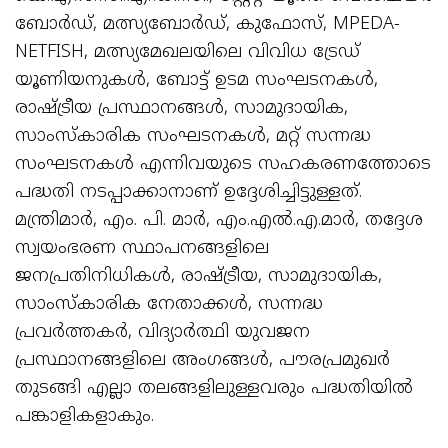
ബോർഡ്, മത്സ്യബോർഡ്, കുഫോസ്, MPEDA-
NETFISH, മത്സ്യമേഖലയിലെ വിവിധ ട്രേഡ്
യൂണിയനുകൾ, ബോട്ട് ഉടമ സംഘടനകൾ,
രാഷ്ട്രീയ പ്രസ്ഥാനങ്ങൾ, സാമുദായിക,
സാംസ്‌കാരിക സംഘടനകൾ, മറ്റ് സന്നദ്ധ
സംഘടനകൾ എന്നിവയുടെ സഹകരണത്തോടെ
പദ്ധതി നടപ്പാക്കാനാണ് ഉദ്ദേശിച്ചിട്ടുള്ളത്.
മന്ത്രിമാർ, എം. പി. മാർ, എം.എൽ.എ.മാർ, തദ്ദേശ
സ്വയംഭരണ സ്ഥാപനങ്ങളിലെ
ജനപ്രതിനിധികൾ, രാഷ്ട്രീയ, സാമുദായിക,
സാംസ്‌കാരിക നേതാക്കൾ, സന്നദ്ധ
പ്രവർത്തകർ, വിദ്യാർത്ഥി യുവജന
പ്രസ്ഥാനങ്ങളിലെ അംഗങ്ങൾ, പൗരപ്രമുഖർ
തുടങ്ങി എല്ലാ തലങ്ങളിലുള്ളവരും പദ്ധതിയിൽ
പങ്കാളികളാകും.