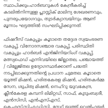
സ്ഥാപിക്കും.ഹാർബറുകൾ കേന്ദ്രീകരിച്ച്
കടലിൽനിന്നുള്ള പ്ലാസ്റ്റിക് മാലിന്യ ശേഖരണവും,
പുനരുപയോഗവും, തുടർക്യാമ്പയിനും ആണ്
മൂന്നാം ഘട്ടത്തിൽ സംഘടിപ്പിക്കുന്നത്.
ഫിഷറീസ് വകുപ്പും കൂടാതെ തദ്ദേശ സ്വയംഭരണ
വകുപ്പ്, വിനോദസഞ്ചാര വകുപ്പ്, പരിസ്ഥിതി
വകുപ്പും ഹാർബർ എൻജിനിയറിംഗ് വകുപ്പ്,
മത്സ്യഫെഡ് എന്നിവയിലെ ജില്ലാതല, പഞ്ചായത്ത്
/ വില്ലേജ്തല ഉദ്യോഗസ്ഥർക്കാണ് പദ്ധതി
നടപ്പിലാക്കുന്നതിന്റെ പ്രധാന ചുമതല. കൂടാതെ
യൂത്ത് മിഷൻ, ഹരിതകേരള മിഷൻ, ഹരിതകർമ്മ
സേന, ശുചിത്വ മിഷൻ, നെഹ്‌റു യുവകേന്ദ്ര,
ക്ലീൻകേരള കമ്പനി ലിമിറ്റഡ്, സാഫ്, കുടുംബശ്രീ,
എൻസിസി, എൻഎസ്എസ്,
കെ.എസ്.സി.എ.ഡി.സി., സ്റ്റേറ്റ് യൂത്ത് വെൽഫയർ