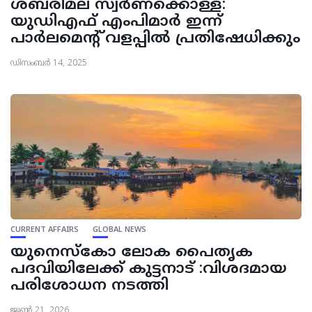
ശബരിമല സ്വർണക്കൊള്ള:
യുഡിഎഫ് എംപിമാർ ഇന്ന്
പാർലമെന്റ്‌ വളപ്പിൽ പ്രതിഷേധിക്കും
ഡിസംബർ 14, 2025
CURRENT AFFAIRS
GLOBAL NEWS
യുനെസ്കോ ലോക പൈതൃക
പദവിയിലേക്ക് കുട്ടനാട് :വിശദമായ
പരിശോധന നടത്തി
ജൂൺ 21, 2026