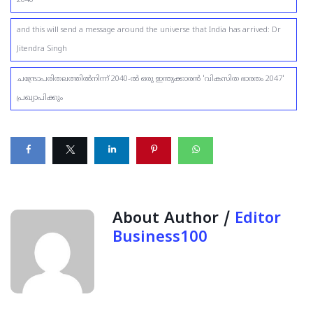
2040
and this will send a message around the universe that India has arrived: Dr
Jitendra Singh
ചന്ദ്രോപരിതലത്തിൽനിന്ന് 2040-ൽ ഒരു ഇന്ത്യക്കാരൻ 'വികസിത ഭാരതം 2047'
പ്രഖ്യാപിക്കും
About Author /
Editor
Business100