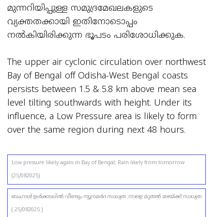
മുന്നറിയിപ്പുള്ള സമുദ്രമേഖലകളുടെ
വ്യക്തതക്കായി ഇതിനോടൊപ്പം
നൽകിയിരിക്കുന്ന ഭൂപടം പരിശോധിക്കുക.
The upper air cyclonic circulation over northwest
Bay of Bengal off Odisha-West Bengal coasts
persists between 1.5 & 5.8 km above mean sea
level tilting southwards with height. Under its
influence, a Low Pressure area is likely to form
over the same region during next 48 hours.
Low pressure likely again in Bay of Bengal; Rain likely from tomorrow
(25/082025)
ബംഗാൾ ഉൾക്കടലിൽ വീണ്ടും ന്യൂനമർദ സാധ്യത ;നാളെ മുതല്‍ മഴയ്ക്ക് സാധ്യത
( 25/082025 )