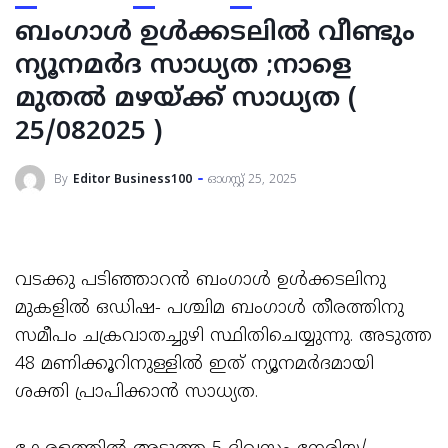
ബംഗാൾ ഉൾക്കടലിൽ വീണ്ടും
ന്യൂനമർദ സാധ്യത ;നാളെ
മുതല്‍ മഴയ്ക്ക് സാധ്യത (
25/082025 )
By
Editor Business100
ഓഗസ്റ്റ്‌ 25, 2025
വടക്കു പടിഞ്ഞാറൻ ബംഗാൾ ഉൾക്കടലിനു
മുകളിൽ ഒഡിഷ- പശ്ചിമ ബംഗാൾ തീരത്തിനു
സമീപം ചക്രവാതച്ചുഴി സ്ഥിതിചെയ്യുന്നു. അടുത്ത
48 മണിക്കൂറിനുള്ളിൽ ഇത് ന്യൂനമർദമായി
ശക്തി പ്രാപിക്കാൻ സാധ്യത.