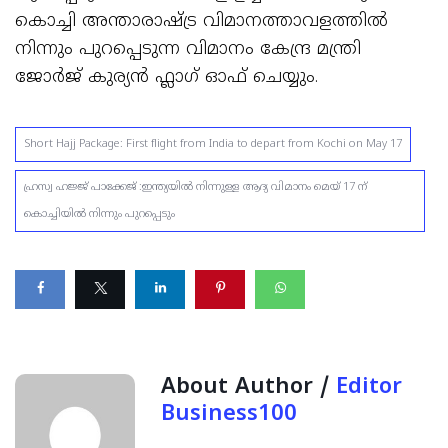
കൊച്ചി അന്താരാഷ്ട്ര വിമാനത്താവളത്തിൽ
നിന്നും പുറപ്പെടുന്ന വിമാനം കേന്ദ്ര മന്ത്രി
ജോർജ് കുര്യൻ ഫ്ലാഗ് ഓഫ് ചെയ്യും.
Short Hajj Package: First flight from India to depart from Kochi on May 17
ഹ്രസ്വ ഹജ്ജ് പാക്കേജ് :ഇന്ത്യയിൽ നിന്നുള്ള ആദ്യ വിമാനം മെയ് 17 ന്
കൊച്ചിയിൽ നിന്നും പുറപ്പെടും
About Author /
Editor
Business100