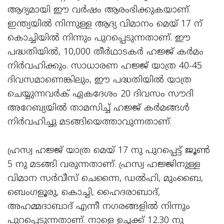
ആദ്യമായി ഈ വര്‍ഷം ആരംഭിക്കുകയാണ്.
ഇന്ത്യയിൽ നിന്നുള്ള ആദ്യ വിമാനം മെയ് 17 ന്
കൊച്ചിയിൽ നിന്നും പുറപ്പെടുന്നതാണ്. ഈ
പദ്ധതിയിൽ, 10,000 തീർഥാടകർ ഹജ്ജ് കർമം
നിർവഹിക്കും. സാധാരണ ഹജ്ജ് യാത്ര 40-45
ദിവസമാണെങ്കിലും, ഈ പദ്ധതിയിൽ യാത്ര
ചെയ്യുന്നവർക് ഏകദേശം 20 ദിവസം സൗദി
അറേബ്യയിൽ താമസിച്ച് ഹജ്ജ് കർമങ്ങൾ
നിർവഹിച്ചു മടങ്ങിയെത്താവുന്നതാണ്.
ഹ്രസ്വ ഹജ്ജ് യാത്ര മെയ് 17 നു പുറപ്പെട്ട് ജൂൺ
5 നു മടങ്ങി വരുന്നതാണ്. ഹ്രസ്വ ഹജ്ജിനുള്ള
വിമാന സർവീസ് ചെന്നൈ, ഡൽഹി, മുംബൈ,
ബെംഗളൂരു, കൊച്ചി, ഹൈദരാബാദ്,
അഹമ്മദാബാദ് എന്നീ നഗരങ്ങളിൽ നിന്നും
പുറപ്പെടുന്നതാണ്. നാളെ ഉച്ചക്ക് 12.30 നു