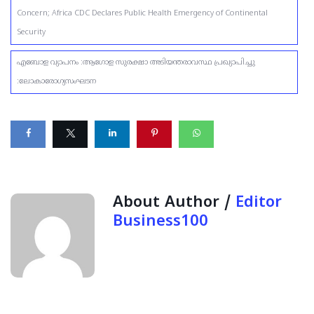
Concern; Africa CDC Declares Public Health Emergency of Continental
Security
എബോള വ്യാപനം :ആഗോള സുരക്ഷാ അടിയന്തരാവസ്ഥ പ്രഖ്യാപിച്ചു
:ലോകാരോഗ്യസംഘടന
About Author /
Editor
Business100