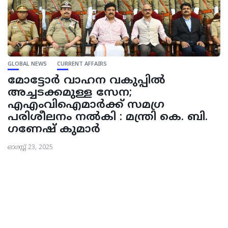
GLOBAL NEWS
CURRENT AFFAIRS
മോട്ടോർ വാഹന വകുപ്പിൽ
അച്ചടക്കമുള്ള സേന;
എഎംവിഐമാർക്ക് സമഗ്ര
പരിശീലനം നൽകി : മന്ത്രി കെ. ബി.
ഗണേഷ് കുമാർ
ഓഗസ്റ്റ്‌ 23, 2025