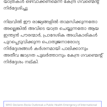
യാത്രകൾ ഒഴിവാക്കണമെന്ന് കേന്ദ്ര ഗവണ്മെൻ്റ്
നിർദ്ദേശിച്ചു.
നിലവിൽ ഈ രാജ്യങ്ങളിൽ താമസിക്കുന്നതോ
അല്ലെങ്കിൽ അവിടെ യാത്ര ചെയ്യുന്നതോ ആയ
ഇന്ത്യൻ പൗരന്മാർ, പ്രാദേശിക അധികാരികൾ
പുറപ്പെടുവിക്കുന്ന പൊതുജനാരോഗ്യ
നിർദ്ദേശങ്ങൾ കർശനമായി പാലിക്കാനും
അതീവ ജാഗ്രത പുലർത്താനും കേന്ദ്ര ഗവണ്മെൻ്റ്
നിർദ്ദേശം നല്കി.
WHO Declares Ebola Outbreak a Public Health Emergency of International