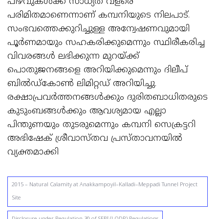
പിഴവുകൾക്ക് സാധ്യത വളരെ
പരിമിതമാണെന്നാണ് കമ്പനിയുടെ നിലപാട്.
സംഭവത്തെക്കുറിച്ചുള്ള അന്വേഷണവുമായി
പൂർണമായും സഹകരിക്കുമെന്നും സ്ഥിരീകരിച്ച
വിവരങ്ങൾ ലഭിക്കുന്ന മുറയ്ക്ക്
പൊതുജനങ്ങളെ അറിയിക്കുമെന്നും ദിലീപ്
ബിൽഡ്കോൺ ലിമിറ്റഡ് അറിയിച്ചു.
രക്ഷാപ്രവർത്തനങ്ങൾക്കും ദുരിതബാധിതരുടെ
കുടുംബങ്ങൾക്കും ആവശ്യമായ എല്ലാ
പിന്തുണയും തുടരുമെന്നും കമ്പനി സെക്രട്ടറി
അഭിഷേക് ശ്രീവാസ്തവ പ്രസ്താവനയിൽ
വ്യക്തമാക്കി
2015 – Natural Calamity at Anakkampoyil–Kalladi–Meppadi Tunnel Project
Site
Disclosure under Regulation 30 of SEBI (LODR) Regulations