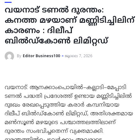
വയനാട് ടണൽ ദുരന്തം:
കനത്ത മഴയാണ് മണ്ണിടിച്ചിലിന്
കാരണം : ദിലീപ്
ബിൽഡ്കോൺ ലിമിറ്റഡ്
By
Editor Business100
ജൂലൈ 7, 2026
വയനാട്: ആനക്കാംപൊയിൽ–കല്ലാടി–മേപ്പാടി
ടണൽ പദ്ധതി പ്രദേശത്ത് ഉണ്ടായ മണ്ണിടിച്ചിലിൽ
ദുഃഖം രേഖപ്പെടുത്തിയ കരാർ കമ്പനിയായ
ദിലീപ് ബിൽഡ്കോൺ ലിമിറ്റഡ്, അതിശക്തമായ
മൺസൂൺ മഴയുടെ പശ്ചാത്തലത്തിലാണ്
ദുരന്തം സംഭവിച്ചതെന്ന് വ്യക്തമാക്കി.