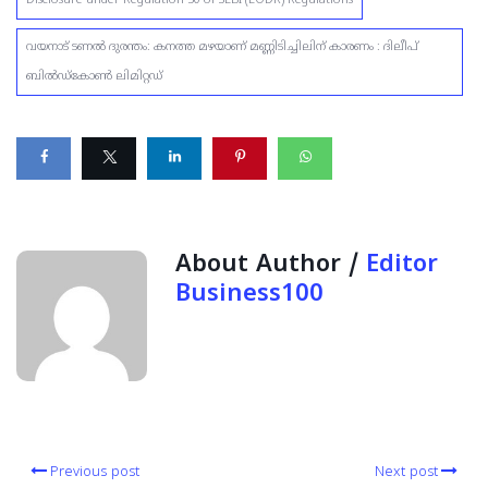
വയനാട് ടണൽ ദുരന്തം: കനത്ത മഴയാണ് മണ്ണിടിച്ചിലിന് കാരണം : ദിലീപ്
ബിൽഡ്കോൺ ലിമിറ്റഡ്
About Author /
Editor
Business100
Previous post
Next post