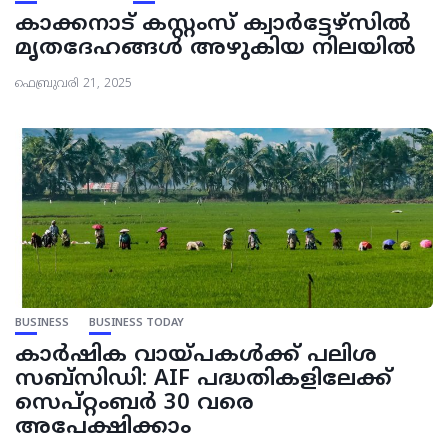
കാക്കനാട് കസ്റ്റംസ് ക്വാർട്ടേഴ്സിൽ
മൃതദേഹങ്ങൾ അഴുകിയ നിലയിൽ
ഫെബ്രുവരി 21, 2025
BUSINESS
BUSINESS TODAY
കാർഷിക വായ്പകൾക്ക് പലിശ
സബ്സിഡി: AIF പദ്ധതികളിലേക്ക്
സെപ്റ്റംബർ 30 വരെ
അപേക്ഷിക്കാം