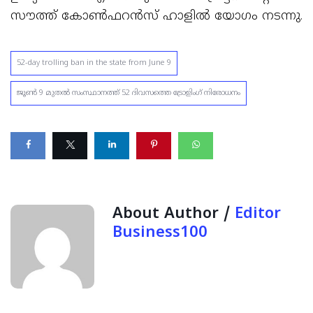
സൗത്ത് കോൺഫറൻസ് ഹാളിൽ യോഗം നടന്നു.
52-day trolling ban in the state from June 9
ജൂൺ 9 മുതൽ സംസ്ഥാനത്ത് 52 ദിവസത്തെ ട്രോളിംഗ് നിരോധനം
About Author /
Editor
Business100