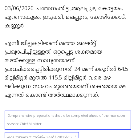
03/06/2026: പത്തനംതിട്ട ,ആലപ്പുഴ, കോട്ടയം,
എറണാകുളം, ഇടുക്കി, മലപ്പുറം, കോഴിക്കോട്,
കണ്ണൂർ
എന്നീ ജില്ലകളിലാണ് മഞ്ഞ അലർട്ട്
പ്രഖ്യാപിച്ചിട്ടുള്ളത്. ഒറ്റപ്പെട്ട ശക്തമായ
മഴയ്ക്കുള്ള സാധ്യതയാണ്
പ്രവചിക്കപ്പെട്ടിരിക്കുന്നത്. 24 മണിക്കൂറിൽ 64.5
മില്ലിമീറ്റർ മുതൽ 115.5 മില്ലിമീറ്റർ വരെ മഴ
ലഭിക്കുന്ന സാഹചര്യത്തെയാണ് ശക്തമായ മഴ
എന്നത് കൊണ്ട് അർത്ഥമാക്കുന്നത്.
Comprehensive preparations should be completed ahead of the monsoon
season: Chief Minister
കാലാവസ്ഥാ മുന്നറിയിപ്പുകള്‍ ( 28/05/2026 )