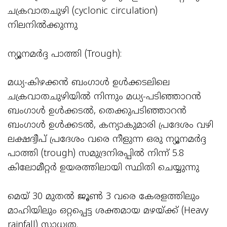
ചക്രവാതചുഴി (cyclonic circulation)
നിലനിൽക്കുന്നു
ന്യൂനമർദ്ദ പാത്തി (Trough):
മധ്യ-കിഴക്കൻ ബംഗാൾ ഉൾക്കടലിലെ
ചക്രവാതചുഴിയിൽ നിന്നും മധ്യ-പടിഞ്ഞാറൻ
ബംഗാൾ ഉൾക്കടൽ, തെക്കുപടിഞ്ഞാറൻ
ബംഗാൾ ഉൾക്കടൽ, കന്യാകുമാരി പ്രദേശം വഴി
ലക്ഷദ്വീപ് പ്രദേശം വരെ നീളുന്ന ഒരു ന്യൂനമർദ്ദ
പാത്തി (trough) സമുദ്രനിരപ്പിൽ നിന്ന് 5.8
കിലോമീറ്റർ ഉയരത്തിലായി സ്ഥിതി ചെയ്യുന്നു
മെയ് 30 മുതൽ ജൂൺ 3 വരെ കേരളത്തിലും
മാഹിയിലും ഒറ്റപ്പെട്ട ശക്തമായ മഴയ്ക്ക് (Heavy
rainfall) സാധ്യത.