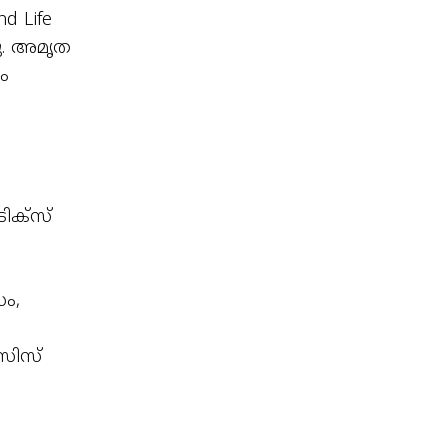
d Life
ചു. അമൃത
ം
ിക്സ്
ം,
സിസ്