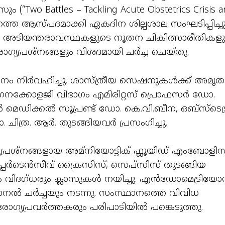
 Battles – Tackling Acute Obstetrics Crisis an
ഷയത്തെ ആസ്പദമാക്കി ഏകദിന ശില്പശാല സംഘടിപ്പിച്
 അടിയന്തരാവസ്ഥകളുടെ നൂതന ചികിത്സാരീതികളു
യപ്രശ്നങ്ങളും വിശദമായി ചർച്ച ചെയ്തു.
ാടനം നിർവഹിച്ചു. ശാസ്ത്രീയ സെഷനുകൾക്ക് അമൃത
ൈനക്കോളജി വിഭാഗം എമിരിറ്റസ് പ്രൊഫസർ ഡോ.
ിക്കൽ സൂപ്രണ്ട് ഡോ. കെ.വി.ബീന, ഒബ്‌സ്ടെട്ര
്ര. ആർ. തുടങ്ങിയവർ പ്രസംഗിച്ചു.
പ്രശ്നങ്ങളായ അമ്നിയോട്ടിക് ഫ്ലൂയിഡ് എംബോളിസ
ഹൈപ്പർടെൻസീവ് ക്രൈസിസ്, സെപ്സിസ് തുടങ്ങിയ
ം വിദഗ്ധരും ക്ലാസുകൾ നയിച്ചു. എൻഡോമെട്രിയോ
നൽ ചർച്ചയും നടന്നു. സംസ്ഥാനത്തെ വിവിധ
ഗ്യപ്രവർത്തകരും പരിപാടിയിൽ പങ്കെടുത്തു.