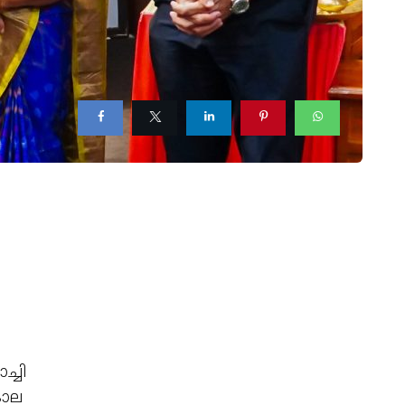
്ചി
കാല