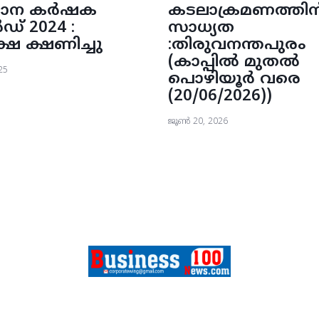
ഥാന കർഷക
കടലാക്രമണത്തിന
് 2024 :
സാധ്യത
ഷ ക്ഷണിച്ചു
:തിരുവനന്തപുരം
(കാപ്പിൽ മുതൽ
25
പൊഴിയൂർ വരെ
(20/06/2026))
ജൂൺ 20, 2026
FEATURES
SPORTS
CONTACT
ABOUT US