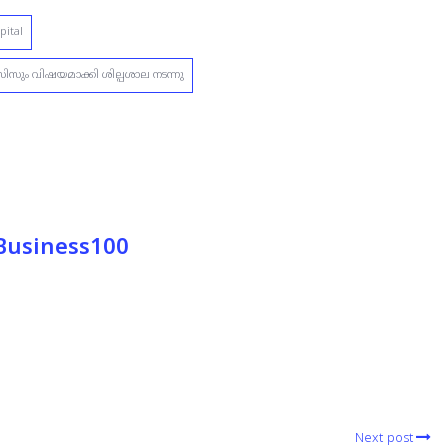
pital
ം വിഷയമാക്കി ശില്പശാല നടന്നു
 Business100
Next post