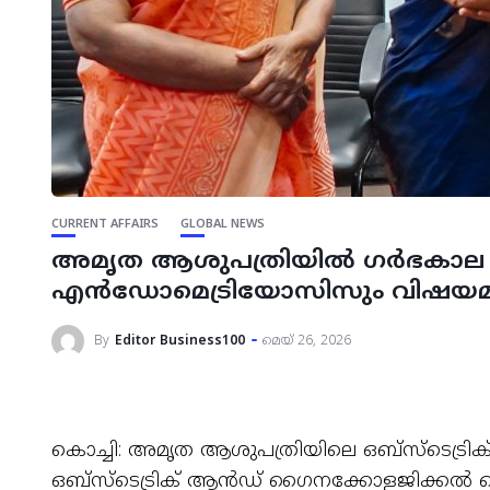
CURRENT AFFAIRS
GLOBAL NEWS
അമൃത ആശുപത്രിയിൽ ഗർഭകാല 
എൻഡോമെട്രിയോസിസും വിഷയമാക്ക
By
Editor Business100
മെയ്‌ 26, 2026
കൊച്ചി: അമൃത ആശുപത്രിയിലെ ഒബ്‌സ്ടെട്ര
ഒബ്‌സ്ടെട്രിക് ആൻഡ് ഗൈനക്കോളജിക്കൽ 