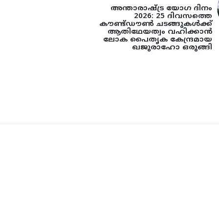
അന്താരാഷ്ട്ര യോഗ ദിനം
2026: 25 ദിവസത്തെ
കൗണ്ട്ഡൗൺ ചടങ്ങുകൾക്ക്
ആതിഥേയത്വം വഹിക്കാൻ
ലോക പൈതൃക കേന്ദ്രമായ
ഖജുരാഹോ ഒരുങ്ങി