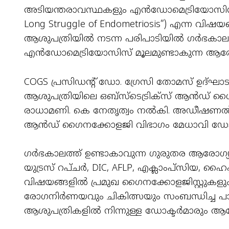
അടിയന്തരാവസ്ഥകളും എൻഡോമെട്രിയോസിസും (“Two
Long Struggle of Endometriosis”) എന്ന വി
ആശുപത്രിയിൽ നടന്ന പരിപാടിയിൽ ഗർഭകാല
എൻഡോമെട്രിയോസിസ് മൂലമുണ്ടാകുന്ന ആരോഗ്
COGS പ്രസിഡന്റ് ഡോ. ഗ്രേസി തോമസ് ഉദ്ഘ
ആശുപത്രിയിലെ ഒബ്‌സ്ടെട്രിക്സ് ആൻഡ് ഗ
രാധാമണി. കെ നേതൃത്വം നൽകി. അഡീഷണൽ മെഡ
ആൻഡ് ഗൈനക്കോളജി വിഭാഗം മേധാവി ഡോ. ചിത
ഗർഭകാലത്ത് ഉണ്ടാകാവുന്ന ഗുരുതര ആരോഗ്യ
യുട്രസ് റപ്ചർ, DIC, AFLP, എക്ലാംപ്സിയ, 
വിഷയങ്ങളിൽ പ്രമുഖ ഗൈനക്കോളജിസ്റ്റുകളു
രോഗനിർണയവും ചികിത്സയും സംബന്ധിച്ച പാ
ആശുപത്രികളിൽ നിന്നുള്ള ഡോക്ടർമാരും ആരോ