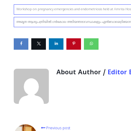
Workshop on pregnancy emergencies and endometriosis held at Amrita Hos
അമൃത ആശുപത്രിയിൽ ഗർഭകാല അടിയന്തരാവസ്ഥകളും എൻഡോമെട്രിയോസിസു
About Author /
Editor
Previous post