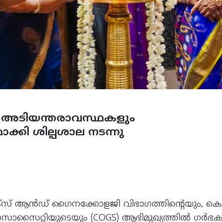
അടിയന്തരാവസ്ഥകളും
ി ശില്പശാല നടന്നു
ിക്സ് ആൻഡ് ഗൈനക്കോളജി വിഭാഗത്തിന്റെയും, കൊച
സൊസൈറ്റിയുടെയും (COGS) ആഭിമുഖ്യത്തിൽ ഗർഭ