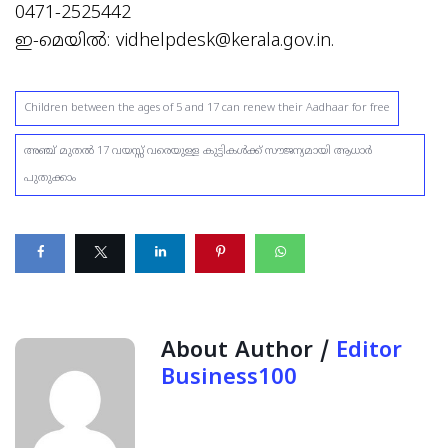
0471-2525442
ഇ-മെയില്‍:
vidhelpdesk@kerala.gov.in
.
Children between the ages of 5 and 17 can renew their Aadhaar for free
അഞ്ച് മുതല്‍ 17 വയസ്സ് വരെയുള്ള കുട്ടികള്‍ക്ക് സൗജന്യമായി ആധാര്‍
പുതുക്കാം
About Author /
Editor
Business100